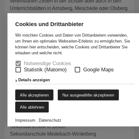
vereinbarten Zeiten in der Schule aber auch in den
Unterrichtstätten in Arnsberg, Meschede oder Olsberg
statt.
Cookies und Drittanbieter
Beteiligte Schulen:
Wir möchten Cookies und Daten von Drittanbietern verwenden,
gnes-Wenke-Schule Städt. Sekundarschule in
A
um Ihnen ein optimales Webseiten-Erlebnis zu ermöglichen. Sie
Neheim
können hier entscheiden, welche Cookies und Drittanbieter Sie
Grimmehauptschule in Neheim
erlauben und welche nicht.
Ruth-Cohn-Schule in Neheim
Notwendige Cookies
Fröbelschule in Arnsberg
Statistik (Matomo)
Google Maps
Sekundarschule am Eichholz in Arnsberg
Details anzeigen
Hauptschule in Sundern
Konrad-Adenauer-Schule in Freienohl
Alle akzeptieren
Nur ausgewählte akzeptieren
Christine-Koch-Hauptschule in Eslohe
St. Walburga Hauptschule In Meschede
Alle ablehnen
Schule am Wilzenberg in Schmallenberg
Roman-Herzog-Schule in Brilon
Impressum
Datenschutz
Sekundarschule in Brilon
Sekundarschule Medebach-Winterberg