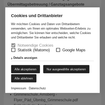
Übermittagsbetreuung / Ganztagsangebote
gem. RdErl. d. Ministeriums für Schule und
Cookies und Drittanbieter
Weiterbildung v. 31.07.2008 (ABl. NRW. S. 403)*
Wir möchten Cookies und Daten von Drittanbietern
Mit dem Programm "Geld oder Stelle" stellt das Land
verwenden, um Ihnen ein optimales Webseiten-Erlebnis zu
den Schulen Lehrerstellenanteile und/oder Barmittel
ermöglichen. Sie können hier entscheiden, welche Cookies
zur pädagogischen Betreuung und Aufsicht in der
und Drittanbieter Sie erlauben und welche nicht.
Mittagspause für alle Schülerinnen und Schüler der
Notwendige Cookies
Sekundarstufe I mit Nachmittagsunterricht sowie auch
Statistik (Matomo)
Google Maps
für ergänzende Arbeitsgemeinschaften, Bewegungs-,
Details anzeigen
Kultur- und Förderangebote im Rahmen von
Ganztags- und Betreuungsangeboten zur Verfügung.
Alle akzeptieren
Nur ausgewählte akzeptieren
Die Kolping-Bildungszentren Südwestfalen GmbH ist
Alle ablehnen
an folgenden Schulen Anbieter der Pädagogischen
Übermittagsbetreuung:
Impressum
Datenschutz
Grimmeschule, Arnsberg -
Flyer_Päd_Übmbg_Grimmeschule.pdf