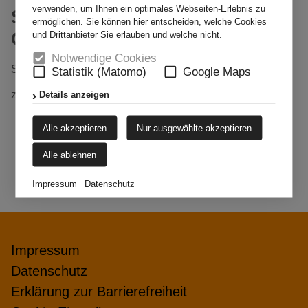
verwenden, um Ihnen ein optimales Webseiten-Erlebnis zu
STELLENAUSSCHREIBUNG -
ermöglichen. Sie können hier entscheiden, welche Cookies
OGS FRÖBELSCHULE
und Drittanbieter Sie erlauben und welche nicht.
Notwendige Cookies
Stellenausschreibung_OGS_Fröbelschule.pdf
Statistik (Matomo)
Google Maps
zurück
Details anzeigen
Alle akzeptieren
Nur ausgewählte akzeptieren
Alle ablehnen
Impressum
Datenschutz
Impressum
Datenschutz
Erklärung zur Barrierefreiheit